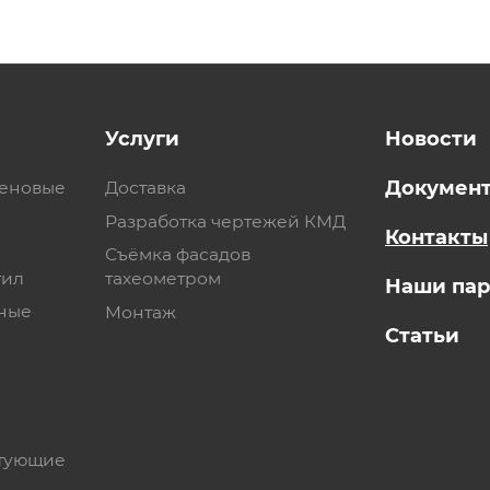
Услуги
Новости
Докумен
теновые
Доставка
Разработка чертежей КМД
Контакты
Съёмка фасадов
тил
тахеометром
Наши па
ные
Монтаж
Статьи
тующие