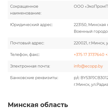
Сокращенное
ООО «ЭкоПромП
наименование:
Юридический адрес:
223150, Минская 
Военный городок,
Почтовый адрес:
220021, г.Минск, 
Телефон, факс:
+375 17 3737640
+
Электронная почта:
info@ecopp.by
Банковские реквизиты:
р/с BY53PJCB301
г.Минск, ул.Ради
Минская область