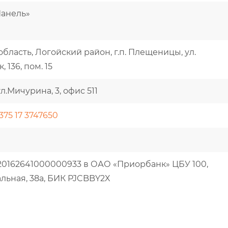
анель»
область, Логойский район, г.п. Плещеницы, ул.
 136, пом. 15
ул.Мичурина, 3, офис 511
375 17 3747650
20162641000000933 в ОАО «Приорбанк» ЦБУ 100,
альная, 38а, БИК PJCBBY2X